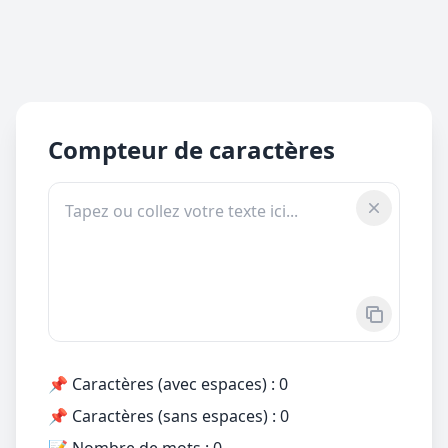
Compteur de caractères
Effacer le
Copier le 
📌 Caractères (avec espaces) :
0
📌 Caractères (sans espaces) :
0
📝 Nombre de mots :
0